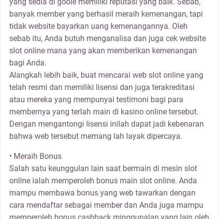
yang sedia di goole memiliki reputasi yang baik. Sebab,
banyak member yang berhasil meraih kemenangan, tapi
tidak website bayarkan uang kemenangannya. Oleh
sebab itu, Anda butuh menganalisa dan juga cek website
slot online mana yang akan memberikan kemenangan
bagi Anda.
Alangkah lebih baik, buat mencarai web slot online yang
telah resmi dan memiliki lisensi dan juga terakreditasi
atau mereka yang mempunyai testimoni bagi para
membernya yang terlah main di kasino online tersebut.
Dengan mengantongi lisensi inilah dapat jadi kebenaran
bahwa web tersebut memang lah layak dipercaya.
• Meraih Bonus
Salah satu keunggulan lain saat bermain di mesin slot
online ialah memperoleh bonus main slot online. Anda
mampu membawa bonus yang web tawarkan dengan
cara mendaftar sebagai member dan Anda juga mampu
memperoleh bonus cashback minggunalan yang lain oleh