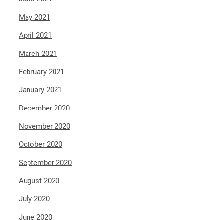
May 2021
April 2021
March 2021
February 2021
January 2021
December 2020
November 2020
October 2020
September 2020
August 2020
July 2020
June 2020