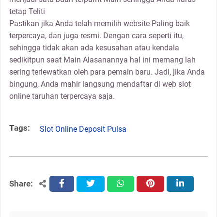
tetap Teliti
Pastikan jika Anda telah memilih website Paling baik
terpercaya, dan juga resmi. Dengan cara seperti itu,
sehingga tidak akan ada kesusahan atau kendala
sedikitpun saat Main Alasanannya hal ini memang lah
sering terlewatkan oleh para pemain baru. Jadi, jika Anda
bingung, Anda mahir langsung mendaftar di web slot
online taruhan terpercaya saja.
Tags:
Slot Online Deposit Pulsa
Share:
facebook
twitter
whatsapp
pinterest
linkedin