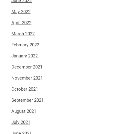
June 2022
May 2022
April 2022
March 2022
February 2022
January 2022
December 2021
November 2021
October 2021
September 2021
August 2021
July 2021
June 2021