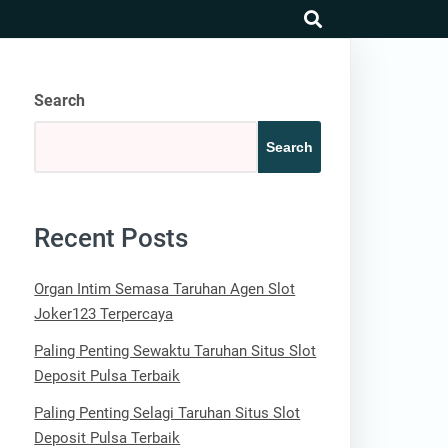
search
Search
Search
Recent Posts
Organ Intim Semasa Taruhan Agen Slot
Joker123 Terpercaya
Paling Penting Sewaktu Taruhan Situs Slot
Deposit Pulsa Terbaik
Paling Penting Selagi Taruhan Situs Slot
Deposit Pulsa Terbaik