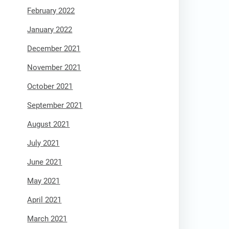
February 2022
January 2022
December 2021
November 2021
October 2021
September 2021
August 2021
July 2021
June 2021
May 2021
April 2021
March 2021