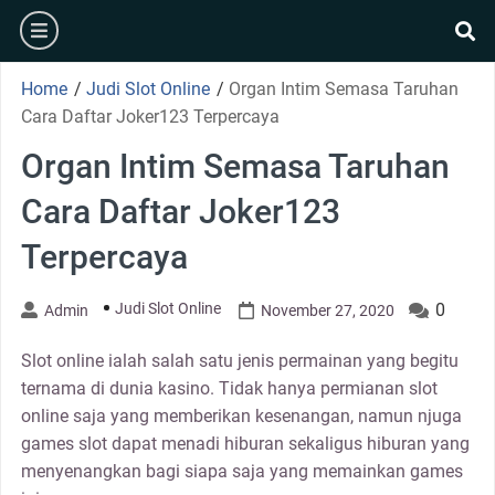
Skip
burger
to
se
content
Home
/
Judi Slot Online
/
Organ Intim Semasa Taruhan
Cara Daftar Joker123 Terpercaya
Organ Intim Semasa Taruhan
Cara Daftar Joker123
Terpercaya
Judi Slot Online
0
Admin
November 27, 2020
Slot online ialah salah satu jenis permainan yang begitu
ternama di dunia kasino. Tidak hanya permianan slot
online saja yang memberikan kesenangan, namun njuga
games slot dapat menadi hiburan sekaligus hiburan yang
menyenangkan bagi siapa saja yang memainkan games