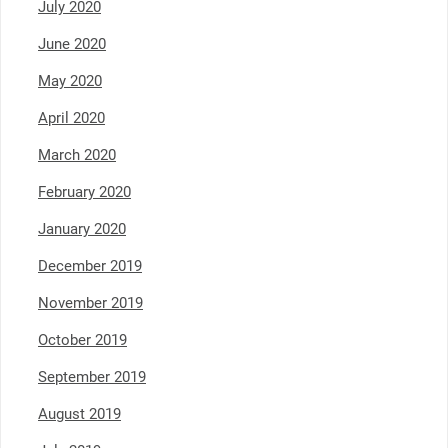
July 2020
June 2020
May 2020
April 2020
March 2020
February 2020
January 2020
December 2019
November 2019
October 2019
September 2019
August 2019