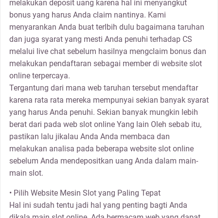
melakukan deposit uang karena hal ini menyangkut
bonus yang harus Anda claim nantinya. Kami
menyarankan Anda buat terlbih dulu bagaimana taruhan
dan juga syarat yang mesti Anda penuhi terhadap CS
melalui live chat sebelum hasilnya mengclaim bonus dan
melakukan pendaftaran sebagai member di website slot
online terpercaya.
Tergantung dari mana web taruhan tersebut mendaftar
karena rata rata mereka mempunyai sekian banyak syarat
yang harus Anda penuhi. Sekian banyak mungkin lebih
berat dari pada web slot online Yang lain Oleh sebab itu,
pastikan lalu jikalau Anda Anda membaca dan
melakukan analisa pada beberapa website slot online
sebelum Anda mendepositkan uang Anda dalam main-
main slot.
• Pilih Website Mesin Slot yang Paling Tepat
Hal ini sudah tentu jadi hal yang penting bagti Anda
dikala main slot online. Ada bermacam web yang dapat