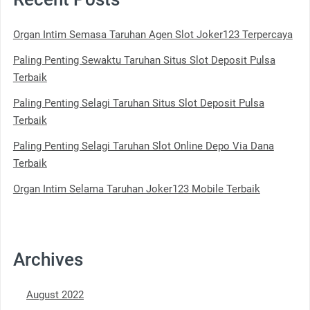
Organ Intim Semasa Taruhan Agen Slot Joker123 Terpercaya
Paling Penting Sewaktu Taruhan Situs Slot Deposit Pulsa
Terbaik
Paling Penting Selagi Taruhan Situs Slot Deposit Pulsa
Terbaik
Paling Penting Selagi Taruhan Slot Online Depo Via Dana
Terbaik
Organ Intim Selama Taruhan Joker123 Mobile Terbaik
Archives
August 2022