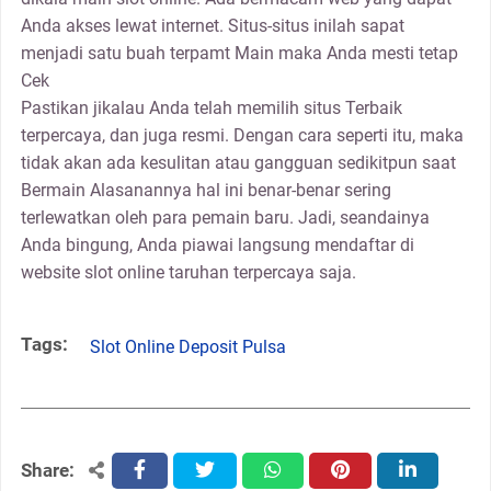
Anda akses lewat internet. Situs-situs inilah sapat
menjadi satu buah terpamt Main maka Anda mesti tetap
Cek
Pastikan jikalau Anda telah memilih situs Terbaik
terpercaya, dan juga resmi. Dengan cara seperti itu, maka
tidak akan ada kesulitan atau gangguan sedikitpun saat
Bermain Alasanannya hal ini benar-benar sering
terlewatkan oleh para pemain baru. Jadi, seandainya
Anda bingung, Anda piawai langsung mendaftar di
website slot online taruhan terpercaya saja.
Tags:
Slot Online Deposit Pulsa
Share:
facebook
twitter
whatsapp
pinterest
linkedin