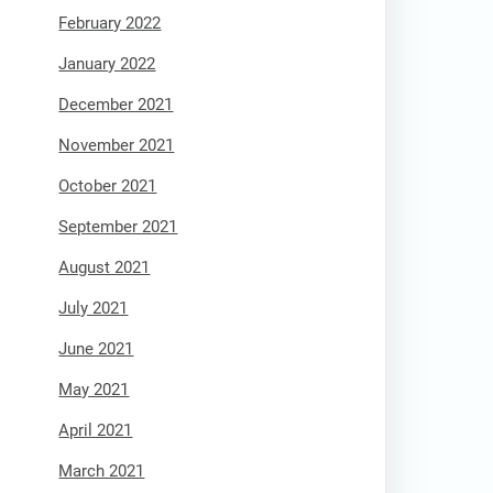
February 2022
January 2022
December 2021
November 2021
October 2021
September 2021
August 2021
July 2021
June 2021
May 2021
April 2021
March 2021