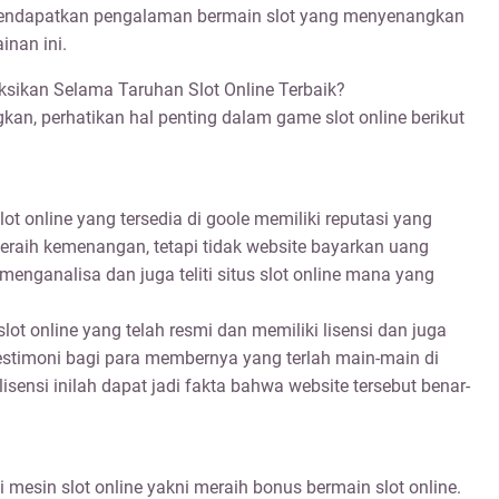
 mendapatkan pengalaman bermain slot yang menyenangkan
nan ini.
ksikan Selama Taruhan Slot Online Terbaik?
n, perhatikan hal penting dalam game slot online berikut
lot online yang tersedia di goole memiliki reputasi yang
eraih kemenangan, tetapi tidak website bayarkan uang
enganalisa dan juga teliti situs slot online mana yang
lot online yang telah resmi dan memiliki lisensi dan juga
estimoni bagi para membernya yang terlah main-main di
isensi inilah dapat jadi fakta bahwa website tersebut benar-
 mesin slot online yakni meraih bonus bermain slot online.