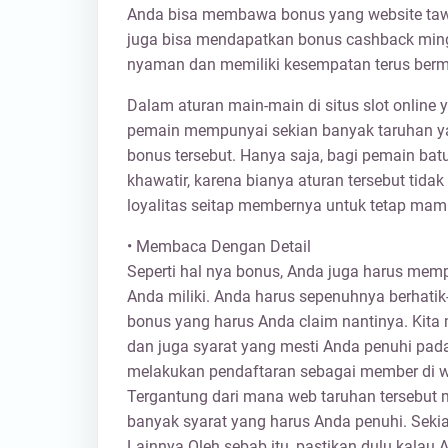
Anda bisa membawa bonus yang website taw
juga bisa mendapatkan bonus cashback mingg
nyaman dan memiliki kesempatan terus berm
Dalam aturan main-main di situs slot onli
pemain mempunyai sekian banyak taruhan yan
bonus tersebut. Hanya saja, bagi pemain ba
khawatir, karena bianya aturan tersebut tida
loyalitas seitap membernya untuk tetap mam
• Membaca Dengan Detail
Seperti hal nya bonus, Anda juga harus mem
Anda miliki. Anda harus sepenuhnya berhatik
bonus yang harus Anda claim nantinya. Kita
dan juga syarat yang mesti Anda penuhi pad
melakukan pendaftaran sebagai member di web
Tergantung dari mana web taruhan tersebu
banyak syarat yang harus Anda penuhi. Sekia
Lainnya Oleh sebab itu, pastikan dulu kal