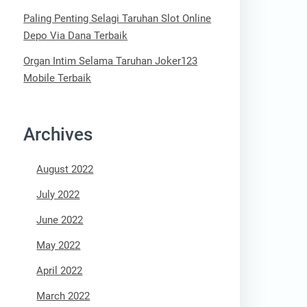
Paling Penting Selagi Taruhan Slot Online
Depo Via Dana Terbaik
Organ Intim Selama Taruhan Joker123
Mobile Terbaik
Archives
August 2022
July 2022
June 2022
May 2022
April 2022
March 2022