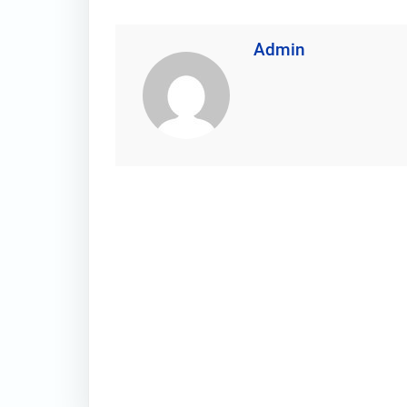
Admin