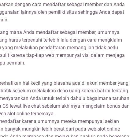
arkan dengan cara mendaftar sebagai member dan Anda
unalan lainnya oleh pemiliki situs sehingga Anda dapat
ain.
ne yang mana Anda mendaftar sebagai member, umumnya
g harus terpenuhi terlebih lalu dengan cara mengklaim
tu yang melakukan pendaftaran memang lah tidak perlu
k sulit karena tiap-tiap web mempunyai visi dalam menjaga
pu bermain.
perhatikan hal kecil yang biasana ada di akun member yang
-hatik sebelum melakukan depo uang karena hal ini tentang
 menyarankan Anda untuk terlbih dahulu bagaimana taruhan
a CS lewat live chat sebelum akhirnya mengclaim bonus dan
 slot online terpercaya.
t mendaftar karena umumnya mereka mempunyai sekian
n banyak mungkin lebih berat dari pada web slot online
au Anda Anda membaca dan melakukan analisa pada beberapa