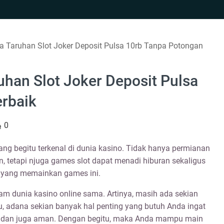
a Taruhan Slot Joker Deposit Pulsa 10rb Tanpa Potongan
uhan Slot Joker Deposit Pulsa
rbaik
0
yang begitu terkenal di dunia kasino. Tidak hanya permianan
, tetapi njuga games slot dapat menadi hiburan sekaligus
 yang memainkan games ini.
am dunia kasino online sama. Artinya, masih ada sekian
u, adana sekian banyak hal penting yang butuh Anda ingat
ya dan juga aman. Dengan begitu, maka Anda mampu main