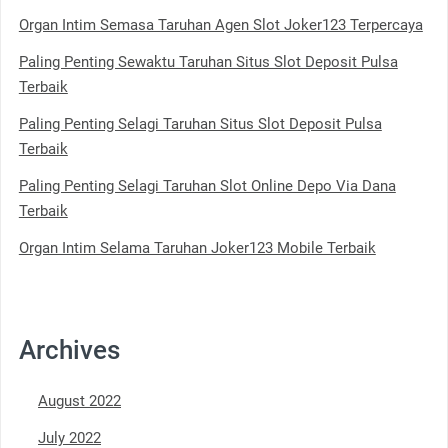
Organ Intim Semasa Taruhan Agen Slot Joker123 Terpercaya
Paling Penting Sewaktu Taruhan Situs Slot Deposit Pulsa
Terbaik
Paling Penting Selagi Taruhan Situs Slot Deposit Pulsa
Terbaik
Paling Penting Selagi Taruhan Slot Online Depo Via Dana
Terbaik
Organ Intim Selama Taruhan Joker123 Mobile Terbaik
Archives
August 2022
July 2022