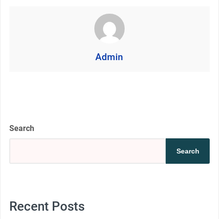
Admin
Search
Search
Recent Posts