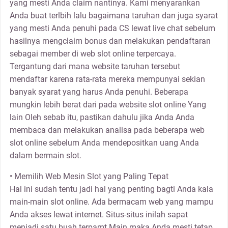
yang mesti Anda claim nantinya. Kami menyarankan
Anda buat terlbih lalu bagaimana taruhan dan juga syarat
yang mesti Anda penuhi pada CS lewat live chat sebelum
hasilnya mengclaim bonus dan melakukan pendaftaran
sebagai member di web slot online terpercaya.
Tergantung dari mana website taruhan tersebut
mendaftar karena rata-rata mereka mempunyai sekian
banyak syarat yang harus Anda penuhi. Beberapa
mungkin lebih berat dari pada website slot online Yang
lain Oleh sebab itu, pastikan dahulu jika Anda Anda
membaca dan melakukan analisa pada beberapa web
slot online sebelum Anda mendepositkan uang Anda
dalam bermain slot.
• Memilih Web Mesin Slot yang Paling Tepat
Hal ini sudah tentu jadi hal yang penting bagti Anda kala
main-main slot online. Ada bermacam web yang mampu
Anda akses lewat internet. Situs-situs inilah sapat
menjadi satu buah terpamt Main maka Anda mesti tetap