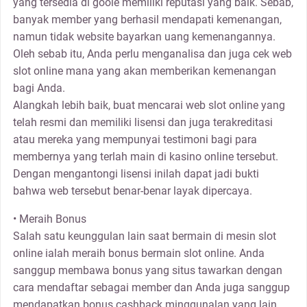
yang tersedia di goole memiliki reputasi yang baik. Sebab,
banyak member yang berhasil mendapati kemenangan,
namun tidak website bayarkan uang kemenangannya.
Oleh sebab itu, Anda perlu menganalisa dan juga cek web
slot online mana yang akan memberikan kemenangan
bagi Anda.
Alangkah lebih baik, buat mencarai web slot online yang
telah resmi dan memiliki lisensi dan juga terakreditasi
atau mereka yang mempunyai testimoni bagi para
membernya yang terlah main di kasino online tersebut.
Dengan mengantongi lisensi inilah dapat jadi bukti
bahwa web tersebut benar-benar layak dipercaya.
• Meraih Bonus
Salah satu keunggulan lain saat bermain di mesin slot
online ialah meraih bonus bermain slot online. Anda
sanggup membawa bonus yang situs tawarkan dengan
cara mendaftar sebagai member dan Anda juga sanggup
mendapatkan bonus cashback minggunalan yang lain