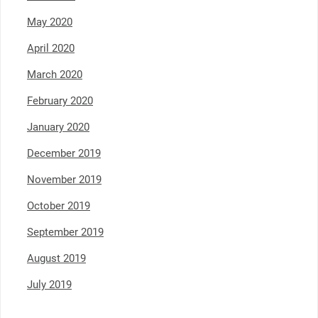
May 2020
April 2020
March 2020
February 2020
January 2020
December 2019
November 2019
October 2019
September 2019
August 2019
July 2019