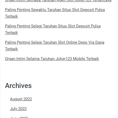
Paling Penting Sewaktu Taruhan Situs Slot Deposit Pulsa
Terbaik
Paling Penting Selagi Taruhan Situs Slot Deposit Pulsa
Terbaik
Paling Penting Selagi Taruhan Slot Online Depo Via Dana
Terbaik
Organ Intim Selama Taruhan Joker123 Mobile Terbaik
Archives
August 2022
July 2022