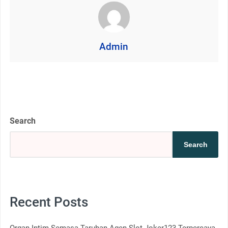
Admin
Search
Search
Recent Posts
Organ Intim Semasa Taruhan Agen Slot Joker123 Terpercaya