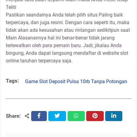
Teliti
Pastikan seandainya Anda telah pilih situs Paling baik
terpercaya, dan juga resmi. Dengan cara seperti itu, maka
tidak akan ada kesusahan atau rintangan sedikitpun saat
Main Alasanannya hal ini benar-benar tidak jarang
terlewatkan oleh para pemain baru. Jadi, jikalau Anda
bingung, Anda dapat langsung mendaftar di website slot
online taruhan terpercaya saja.
Tags:
Game Slot Deposit Pulsa 10rb Tanpa Potongan
Share:
facebook
twitter
whatsapp
pinterest
linkedin