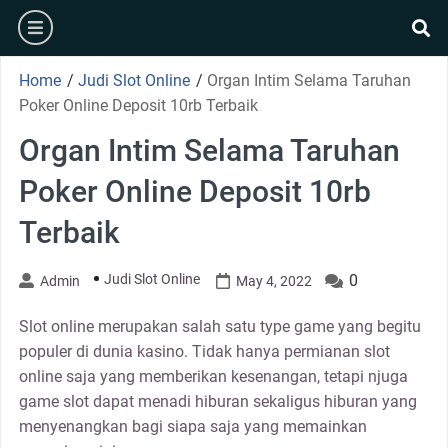
Skip
burger
to
se
content
Home
/
Judi Slot Online
/
Organ Intim Selama Taruhan
Poker Online Deposit 10rb Terbaik
Organ Intim Selama Taruhan
Poker Online Deposit 10rb
Terbaik
Judi Slot Online
0
Admin
May 4, 2022
Slot online merupakan salah satu type game yang begitu
populer di dunia kasino. Tidak hanya permianan slot
online saja yang memberikan kesenangan, tetapi njuga
game slot dapat menadi hiburan sekaligus hiburan yang
menyenangkan bagi siapa saja yang memainkan