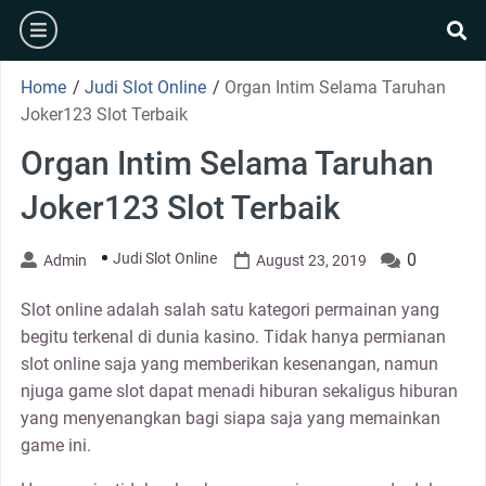
Skip
burger
to
se
content
Home
/
Judi Slot Online
/
Organ Intim Selama Taruhan
Joker123 Slot Terbaik
Organ Intim Selama Taruhan
Joker123 Slot Terbaik
Judi Slot Online
0
Admin
August 23, 2019
Slot online adalah salah satu kategori permainan yang
begitu terkenal di dunia kasino. Tidak hanya permianan
slot online saja yang memberikan kesenangan, namun
njuga game slot dapat menadi hiburan sekaligus hiburan
yang menyenangkan bagi siapa saja yang memainkan
game ini.