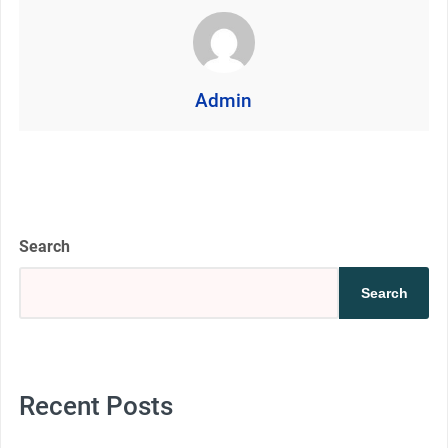
Admin
Search
Search
Recent Posts