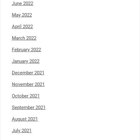
June 2022
May 2022
April 2022
March 2022
February 2022
January 2022
December 2021
November 2021
October 2021
September 2021
August 2021
July 2021