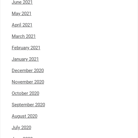
June 2021
May 2021
April 2021
March 2021
February 2021
January 2021
December 2020
November 2020
October 2020
September 2020
August 2020
July 2020