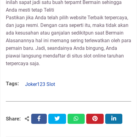
inilah sapat jadi satu buah terpamt Bermain sehingga
Anda mesti tetap Teliti
Pastikan jika Anda telah pilih website Terbaik terpercaya,
dan juga resmi. Dengan cara seperti itu, maka tidak akan
ada kesusahan atau ganjalan sedikitpun saat Bermain
Alasanannya hal ini memang sering terlewatkan oleh para
pemain baru. Jadi, seandainya Anda bingung, Anda
piawai langsung mendaftar di situs slot online taruhan
terpercaya saja.
Tags:
Joker123 Slot
Share:
facebook
twitter
whatsapp
pinterest
linkedin