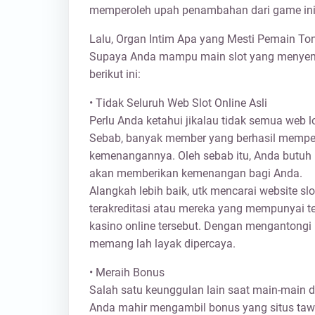
memperoleh upah penambahan dari game ini
Lalu, Organ Intim Apa yang Mesti Pemain To
Supaya Anda mampu main slot yang menyenang
berikut ini:
• Tidak Seluruh Web Slot Online Asli
Perlu Anda ketahui jikalau tidak semua web lo
Sebab, banyak member yang berhasil mempero
kemenangannya. Oleh sebab itu, Anda butuh 
akan memberikan kemenangan bagi Anda.
Alangkah lebih baik, utk mencarai website slo
terakreditasi atau mereka yang mempunyai t
kasino online tersebut. Dengan mengantongi 
memang lah layak dipercaya.
• Meraih Bonus
Salah satu keunggulan lain saat main-main di
Anda mahir mengambil bonus yang situs ta