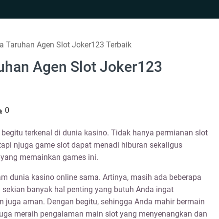
a Taruhan Agen Slot Joker123 Terbaik
uhan Agen Slot Joker123
0
 begitu terkenal di dunia kasino. Tidak hanya permianan slot
api njuga game slot dapat menadi hiburan sekaligus
 yang memainkan games ini.
m dunia kasino online sama. Artinya, masih ada beberapa
a sekian banyak hal penting yang butuh Anda ingat
dan juga aman. Dengan begitu, sehingga Anda mahir bermain
a juga meraih pengalaman main slot yang menyenangkan dan