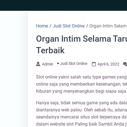
Skip
to
content
Home
/
Judi Slot Online
/
Organ Intim Selam
Organ Intim Selama Tar
Terbaik
Judi Slot Online
Admin
April 6, 2022
Slot online yakni salah satu type games yang
online saja yang memberikan kesenangan, tet
hiburan yang menyenangkan bagi siapa saja
Hanya saja, tidak semua game yang ada dala
diantaranya web palsu. Oleh sebab itu, adan
seandainya mencarai situs slot terpercaya 
dalam website slot Paling baik Sambil And