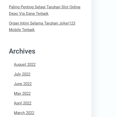
Paling Penting Selagi Taruhan Slot Online
Depo Via Dana Terbaik
Organ Intim Selama Taruhan Joker123
Mobile Terbaik
Archives
August 2022
July 2022
June 2022
May 2022
April 2022
March 2022