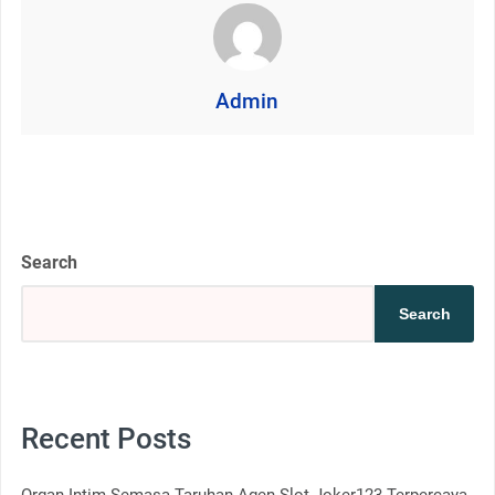
Admin
Search
Search
Recent Posts
Organ Intim Semasa Taruhan Agen Slot Joker123 Terpercaya