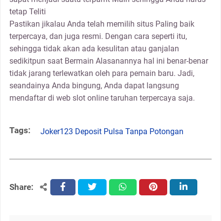
tetap Teliti
Pastikan jikalau Anda telah memilih situs Paling baik
terpercaya, dan juga resmi. Dengan cara seperti itu,
sehingga tidak akan ada kesulitan atau ganjalan
sedikitpun saat Bermain Alasanannya hal ini benar-benar
tidak jarang terlewatkan oleh para pemain baru. Jadi,
seandainya Anda bingung, Anda dapat langsung
mendaftar di web slot online taruhan terpercaya saja.
Tags:
Joker123 Deposit Pulsa Tanpa Potongan
Share:
facebook
twitter
whatsapp
pinterest
linkedin