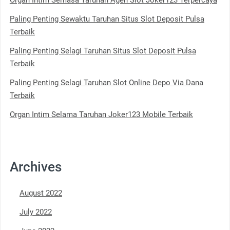
Paling Penting Sewaktu Taruhan Situs Slot Deposit Pulsa
Terbaik
Paling Penting Selagi Taruhan Situs Slot Deposit Pulsa
Terbaik
Paling Penting Selagi Taruhan Slot Online Depo Via Dana
Terbaik
Organ Intim Selama Taruhan Joker123 Mobile Terbaik
Archives
August 2022
July 2022