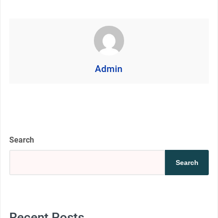
Admin
Search
Search
Recent Posts