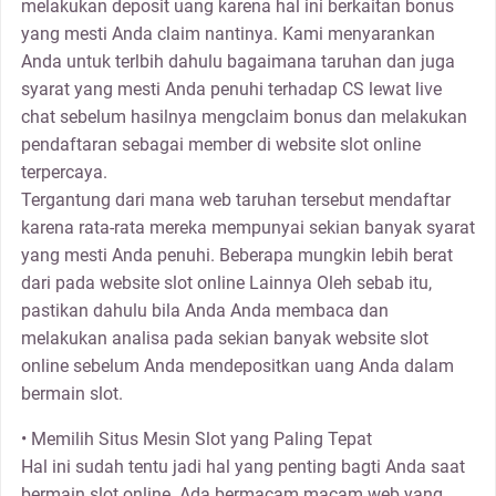
melakukan deposit uang karena hal ini berkaitan bonus
yang mesti Anda claim nantinya. Kami menyarankan
Anda untuk terlbih dahulu bagaimana taruhan dan juga
syarat yang mesti Anda penuhi terhadap CS lewat live
chat sebelum hasilnya mengclaim bonus dan melakukan
pendaftaran sebagai member di website slot online
terpercaya.
Tergantung dari mana web taruhan tersebut mendaftar
karena rata-rata mereka mempunyai sekian banyak syarat
yang mesti Anda penuhi. Beberapa mungkin lebih berat
dari pada website slot online Lainnya Oleh sebab itu,
pastikan dahulu bila Anda Anda membaca dan
melakukan analisa pada sekian banyak website slot
online sebelum Anda mendepositkan uang Anda dalam
bermain slot.
• Memilih Situs Mesin Slot yang Paling Tepat
Hal ini sudah tentu jadi hal yang penting bagti Anda saat
bermain slot online. Ada bermacam macam web yang