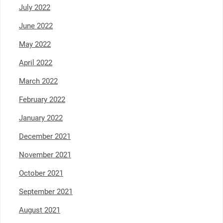
July 2022
June 2022
May 2022
April 2022
March 2022
February 2022
January 2022
December 2021
November 2021
October 2021
September 2021
August 2021