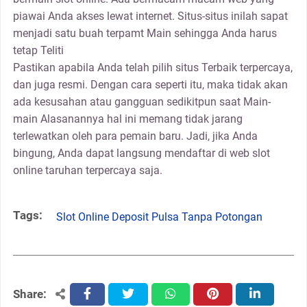
piawai Anda akses lewat internet. Situs-situs inilah sapat
menjadi satu buah terpamt Main sehingga Anda harus
tetap Teliti
Pastikan apabila Anda telah pilih situs Terbaik terpercaya,
dan juga resmi. Dengan cara seperti itu, maka tidak akan
ada kesusahan atau gangguan sedikitpun saat Main-
main Alasanannya hal ini memang tidak jarang
terlewatkan oleh para pemain baru. Jadi, jika Anda
bingung, Anda dapat langsung mendaftar di web slot
online taruhan terpercaya saja.
Tags:
Slot Online Deposit Pulsa Tanpa Potongan
Share:
facebook
twitter
whatsapp
pinterest
linkedin