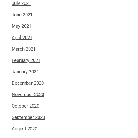
July 2021
June 2021
May 2021
April 2021
March 2021
February 2021
January 2021
December 2020
November 2020
October 2020
September 2020
August 2020