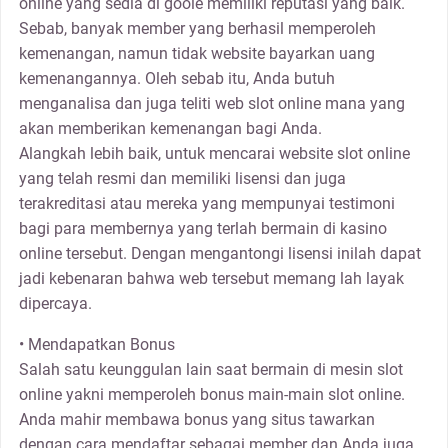
online yang sedia di goole memiliki reputasi yang baik.
Sebab, banyak member yang berhasil memperoleh
kemenangan, namun tidak website bayarkan uang
kemenangannya. Oleh sebab itu, Anda butuh
menganalisa dan juga teliti web slot online mana yang
akan memberikan kemenangan bagi Anda.
Alangkah lebih baik, untuk mencarai website slot online
yang telah resmi dan memiliki lisensi dan juga
terakreditasi atau mereka yang mempunyai testimoni
bagi para membernya yang terlah bermain di kasino
online tersebut. Dengan mengantongi lisensi inilah dapat
jadi kebenaran bahwa web tersebut memang lah layak
dipercaya.
• Mendapatkan Bonus
Salah satu keunggulan lain saat bermain di mesin slot
online yakni memperoleh bonus main-main slot online.
Anda mahir membawa bonus yang situs tawarkan
dengan cara mendaftar sebagai member dan Anda juga