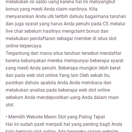
melakukan isi saldo uang karena hal ini menyangkut
bonus yang mesti Anda claim nantinya. Kita
menyarankan Anda utk terlbih dahulu bagaimana taruhan
dan juga syarat yang harus Anda penuhi pada CS melalui
live chat sebelum hasilnya mengclaim bonus dan
melakukan pendaftaran sebagai member di situs slot
online terpercaya.
Tergantung dari mana situs taruhan tersebut mendaftar
karena kebanyakan mereka mempunyai beberapa syarat
yang mesti Anda penuhi. Beberapa mungkin lebih berat
dari pada web slot online Yang lain Oleh sebab itu,
pastikan dahulu apabila Anda Anda membaca dan
melakukan analisa pada beberapa web slot online
sebelum Anda mendepositkan uang Anda dalam main
slot.
• Memilih Website Mesin Slot yang Paling Tepat
Hal ini sudah pasti menjadi hal yang penting bagti Anda
kala bermain slot online. Ada beraneka ragam website