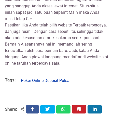
yang sanggup Anda akses lewat internet. Situs-situs
inilah sapat jadi satu buah terpamt Main maka Anda
mesti tetap Cek
Pastikan jika Anda telah pilih website Terbaik terpercaya,
dan juga resmi. Dengan cara seperti itu, sehingga tidak
akan ada kesusahan atau kesukaran sedikitpun saat
Bermain Alasanannya hal ini memang lah sering
terlewatkan oleh para pemain baru. Jadi, kalau Anda
bingung, Anda piawai langsung mendaftar di website slot
online taruhan terpercaya saja.
Tags:
Poker Online Deposit Pulsa
Share:
facebook
twitter
whatsapp
pinterest
linkedin