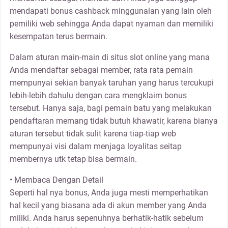
mendapati bonus cashback minggunalan yang lain oleh
pemiliki web sehingga Anda dapat nyaman dan memiliki
kesempatan terus bermain.
Dalam aturan main-main di situs slot online yang mana
Anda mendaftar sebagai member, rata rata pemain
mempunyai sekian banyak taruhan yang harus tercukupi
lebih-lebih dahulu dengan cara mengklaim bonus
tersebut. Hanya saja, bagi pemain batu yang melakukan
pendaftaran memang tidak butuh khawatir, karena bianya
aturan tersebut tidak sulit karena tiap-tiap web
mempunyai visi dalam menjaga loyalitas seitap
membernya utk tetap bisa bermain.
• Membaca Dengan Detail
Seperti hal nya bonus, Anda juga mesti memperhatikan
hal kecil yang biasana ada di akun member yang Anda
miliki. Anda harus sepenuhnya berhatik-hatik sebelum