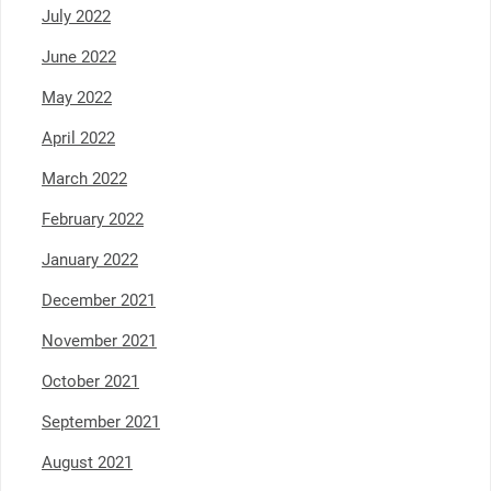
July 2022
June 2022
May 2022
April 2022
March 2022
February 2022
January 2022
December 2021
November 2021
October 2021
September 2021
August 2021