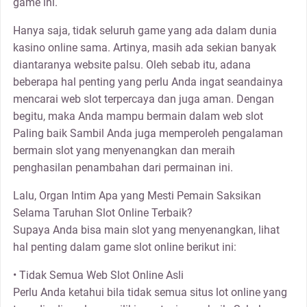
game ini.
Hanya saja, tidak seluruh game yang ada dalam dunia
kasino online sama. Artinya, masih ada sekian banyak
diantaranya website palsu. Oleh sebab itu, adana
beberapa hal penting yang perlu Anda ingat seandainya
mencarai web slot terpercaya dan juga aman. Dengan
begitu, maka Anda mampu bermain dalam web slot
Paling baik Sambil Anda juga memperoleh pengalaman
bermain slot yang menyenangkan dan meraih
penghasilan penambahan dari permainan ini.
Lalu, Organ Intim Apa yang Mesti Pemain Saksikan
Selama Taruhan Slot Online Terbaik?
Supaya Anda bisa main slot yang menyenangkan, lihat
hal penting dalam game slot online berikut ini:
• Tidak Semua Web Slot Online Asli
Perlu Anda ketahui bila tidak semua situs lot online yang