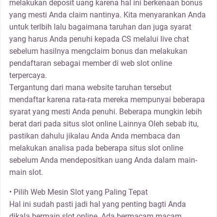
melakukan deposit uang karena hal ini berkenaan bonus
yang mesti Anda claim nantinya. Kita menyarankan Anda
untuk terlbih lalu bagaimana taruhan dan juga syarat
yang harus Anda penuhi kepada CS melalui live chat
sebelum hasilnya mengclaim bonus dan melakukan
pendaftaran sebagai member di web slot online
terpercaya.
Tergantung dari mana website taruhan tersebut
mendaftar karena rata-rata mereka mempunyai beberapa
syarat yang mesti Anda penuhi. Beberapa mungkin lebih
berat dari pada situs slot online Lainnya Oleh sebab itu,
pastikan dahulu jikalau Anda Anda membaca dan
melakukan analisa pada beberapa situs slot online
sebelum Anda mendepositkan uang Anda dalam main-
main slot.
• Pilih Web Mesin Slot yang Paling Tepat
Hal ini sudah pasti jadi hal yang penting bagti Anda
dikala bermain slot online. Ada bermacam macam