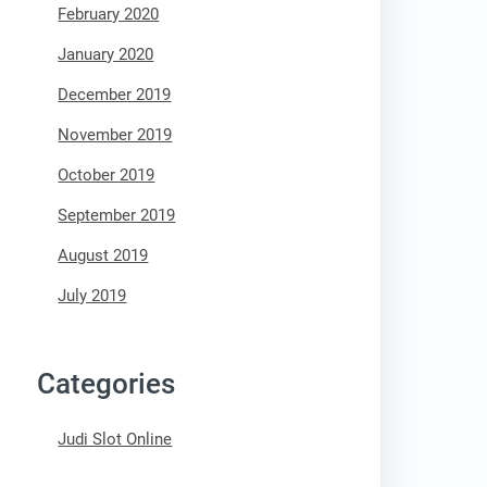
February 2020
January 2020
December 2019
November 2019
October 2019
September 2019
August 2019
July 2019
Categories
Judi Slot Online