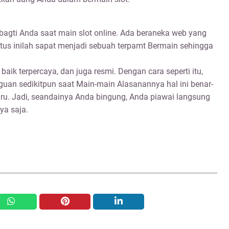
 bagti Anda saat main slot online. Ada beraneka web yang
situs inilah sapat menjadi sebuah terpamt Bermain sehingga
baik terpercaya, dan juga resmi. Dengan cara seperti itu,
guan sedikitpun saat Main-main Alasanannya hal ini benar-
aru. Jadi, seandainya Anda bingung, Anda piawai langsung
ya saja.
whatsapp
pinterest
linkedin