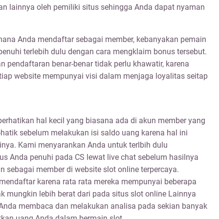
n lainnya oleh pemiliki situs sehingga Anda dapat nyaman
ng mana Anda mendaftar sebagai member, kebanyakan pemain
enuhi terlebih dulu dengan cara mengklaim bonus tersebut.
 pendaftaran benar-benar tidak perlu khawatir, karena
p-tiap website mempunyai visi dalam menjaga loyalitas seitap
perhatikan hal kecil yang biasana ada di akun member yang
hatik sebelum melakukan isi saldo uang karena hal ini
nya. Kami menyarankan Anda untuk terlbih dulu
us Anda penuhi pada CS lewat live chat sebelum hasilnya
sebagai member di website slot online terpercaya.
t mendaftar karena rata rata mereka mempunyai beberapa
 mungkin lebih berat dari pada situs slot online Lainnya
da Anda membaca dan melakukan analisa pada sekian banyak
tkan uang Anda dalam bermain slot.