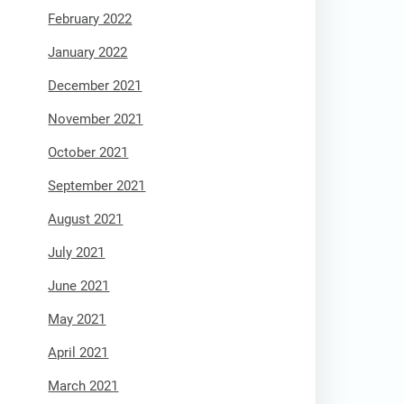
February 2022
January 2022
December 2021
November 2021
October 2021
September 2021
August 2021
July 2021
June 2021
May 2021
April 2021
March 2021