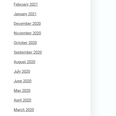
February 2021
January 2021
December 2020
November 2020
October 2020
September 2020
August 2020
July 2020
June 2020
May 2020
April 2020
March 2020