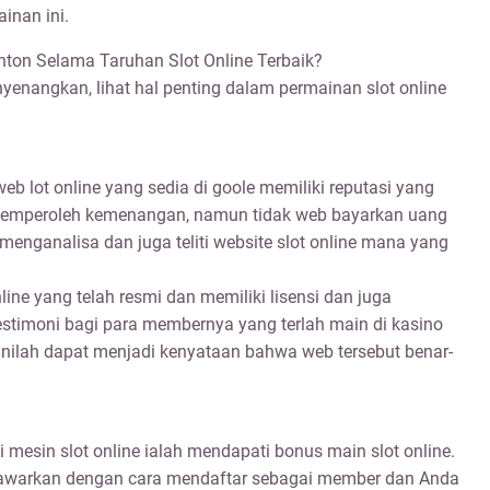
inan ini.
nton Selama Taruhan Slot Online Terbaik?
enangkan, lihat hal penting dalam permainan slot online
eb lot online yang sedia di goole memiliki reputasi yang
 memperoleh kemenangan, namun tidak web bayarkan uang
enganalisa dan juga teliti website slot online mana yang
line yang telah resmi dan memiliki lisensi dan juga
estimoni bagi para membernya yang terlah main di kasino
 inilah dapat menjadi kenyataan bahwa web tersebut benar-
 mesin slot online ialah mendapati bonus main slot online.
awarkan dengan cara mendaftar sebagai member dan Anda