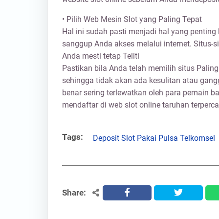
• Pilih Web Mesin Slot yang Paling Tepat
Hal ini sudah pasti menjadi hal yang penting
sanggup Anda akses melalui internet. Situs-
Anda mesti tetap Teliti
Pastikan bila Anda telah memilih situs Paling 
sehingga tidak akan ada kesulitan atau gang
benar sering terlewatkan oleh para pemain b
mendaftar di web slot online taruhan terperca
Tags:
Deposit Slot Pakai Pulsa Telkomsel
Share:
facebook
twitter