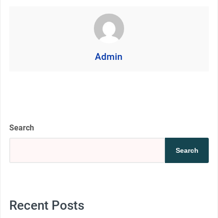
Admin
Search
Search
Recent Posts