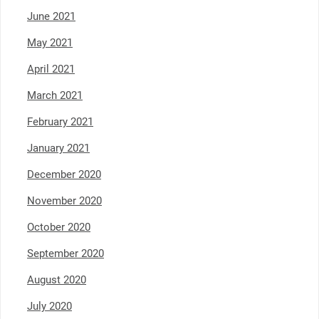
June 2021
May 2021
April 2021
March 2021
February 2021
January 2021
December 2020
November 2020
October 2020
September 2020
August 2020
July 2020