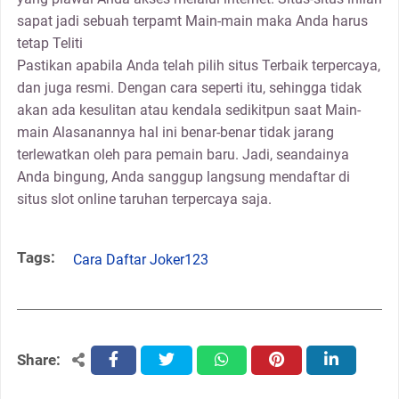
sapat jadi sebuah terpamt Main-main maka Anda harus
tetap Teliti
Pastikan apabila Anda telah pilih situs Terbaik terpercaya,
dan juga resmi. Dengan cara seperti itu, sehingga tidak
akan ada kesulitan atau kendala sedikitpun saat Main-
main Alasanannya hal ini benar-benar tidak jarang
terlewatkan oleh para pemain baru. Jadi, seandainya
Anda bingung, Anda sanggup langsung mendaftar di
situs slot online taruhan terpercaya saja.
Tags:
Cara Daftar Joker123
Share:
facebook
twitter
whatsapp
pinterest
linkedin