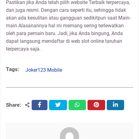
Pastikan jika Anda telah pilih website Terbaik terpercaya,
dan juga resmi. Dengan cara seperti itu, sehingga tidak
akan ada kesulitan atau gangguan sedikitpun saat Main-
main Alasanannya hal ini memang sering terlewatkan
oleh para pemain baru. Jadi, jika Anda bingung, Anda
dapat langsung mendaftar di web slot online taruhan
terpercaya saja.
Tags:
Joker123 Mobile
Share:
facebook
twitter
whatsapp
pinterest
linkedin